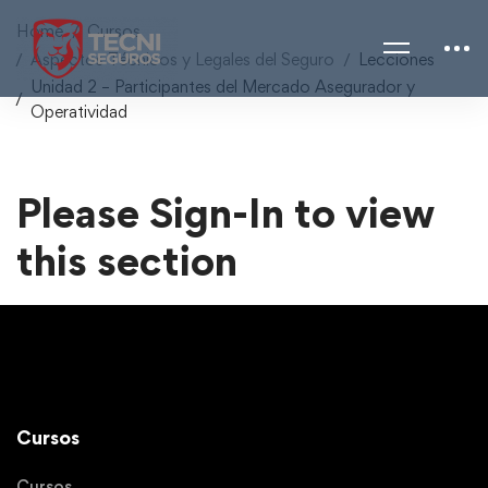
Home
Cursos
Aspectos Técnicos y Legales del Seguro
Lecciones
Unidad 2 – Participantes del Mercado Asegurador y
Operatividad
Please Sign-In to view
this section
Cursos
Cursos