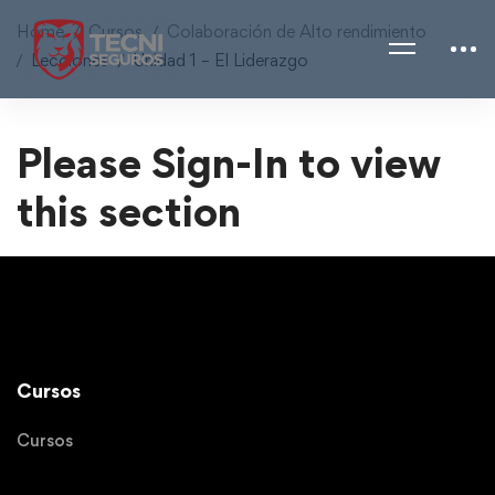
Home
Cursos
Colaboración de Alto rendimiento
Lecciones
Unidad 1 – El Liderazgo
Please Sign-In to view
this section
Cursos
Cursos