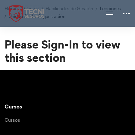
Home
Cursos
Habilidades de Gestión
Lecciones
Unidad 3 – La Organización
Please Sign-In to view
this section
Cursos
Cursos