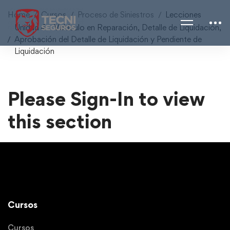
Home
Cursos
Proceso de Siniestros
Lecciones
Unidad 4 – Vehículo en Reparación, Detalle de Liquidación,
Aprobación del Detalle de Liquidación y Pendiente de
Liquidación
Please Sign-In to view
this section
Cursos
Cursos