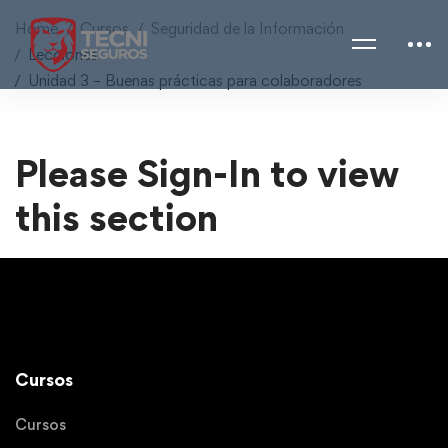
Home
Cursos
Seguridad de la Información
Lecciones
Unidad 3 – Buenas prácticas para colaboradores
Please Sign-In to view
this section
Cursos
Cursos