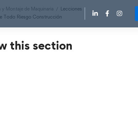
 y Montaje de Maquinaria
Lecciones
 de Todo Riesgo Construcción
w this section